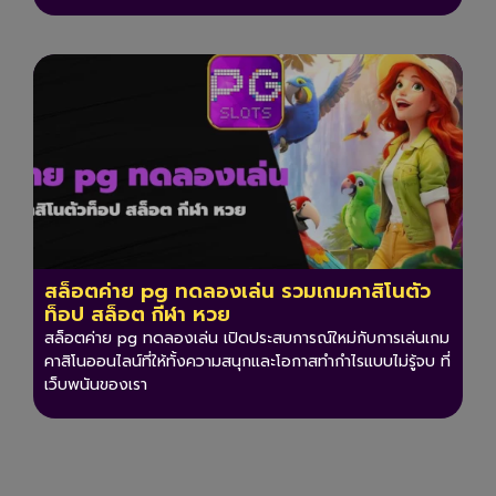
สล็อตค่าย pg ทดลองเล่น รวมเกมคาสิโนตัว
ท็อป สล็อต กีฬา หวย
สล็อตค่าย pg ทดลองเล่น เปิดประสบการณ์ใหม่กับการเล่นเกม
คาสิโนออนไลน์ที่ให้ทั้งความสนุกและโอกาสทำกำไรแบบไม่รู้จบ ที่
เว็บพนันของเรา