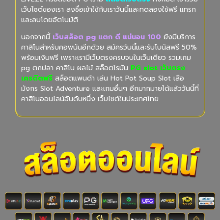
เว็บไซต์ของเรา ลงชื่อเข้าใช้กับเราวันนี้และทดลองใช้ฟรี แทรก
และลบโดยอัตโนมัติ
นอกจากนี้
เว็บสล็อต pg แตก ดี แน่นอน 100
ยังมีบริการ
คาสิโนสำหรับคอพนันอีกด้วย สมัครวันนี้และรับโบนัสฟรี 50%
พร้อมเงินฟรี เพราะเรามีเว็บตรงครบจบในเว็บเดียว รวมเกม
pg ตกปลา คาสิโน ผลไม้ สล็อตโรมัน
PG slot เว็บตรง
เครดิตฟรี
สล็อตแพนด้า เล่น Hot Pot Soup Slot เสือ
มังกร Slot Adventure และเกมอื่นๆ อีกมากมายได้แล้ววันนี้ที่
คาสิโนออนไลน์อันดับหนึ่ง เว็บไซต์ในประเทศไทย