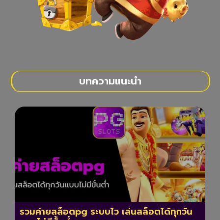
บทความแนะนำ
รวมค่ายสล็อตpg ระบบไว เล่นสล็อตได้ทุกวัน