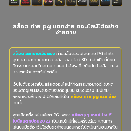
สล็อต ค่าย pg แตกง่าย ออนไลน์ได้อย่าง
ง่ายดาย
สล็อตแตกง่ายเว็บตรง
ค่ายสล็อตออนไลน์ค่าย PG slots
ถูกทำลายอย่างง่ายดาย สล็อตออนไลน์ 3D กำลังเป็นที่นิยม
มีกระดานรออยู่ในสนาม ทุกคนกำลังรอที่จะยืนยันว่าสล็อตของ
เราแตกง่ายกว่าเว็บไซต์อื่น
เว็บไซต์ของเราเป็นสล็อตออนไลน์ที่คัดสรรมาอย่างดี รับผิด
ชอบต่อผู้เล่นและรับผิดชอบต่อชุมชน รับเงินจริง ไม่มีเกม
หลอกลวงอีกต่อไป มีให้เล่นที่นี่ใน
สล็อต ค่าย pg แตกง่าย
เท่านั้น
คุณเลือกที่จะเล่นสล็อต PG เพราะ
สล็อตpg เกมส์ ไหนดี
โบนัสแตกบ่อย2022
เป็นเกมใหม่ที่เล่นครั้งเดียว แทนการ
เล่นบนมือถือ เว็บไซต์ของค่ายบนอินเทอร์เน็ตเป็นที่นิยมมากใน