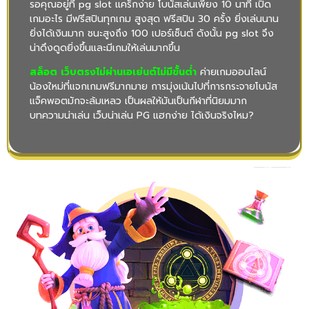
รอคุณอยู่ที่ pg slot แคร็กง่าย โบนัสเล่นเพียง 10 นาที เปิด
เกมอะไร มีฟรีสปินทุกเกม สูงสุด ฟรีสปิน 30 ครั้ง ยิ่งเล่นนาน
ยิ่งได้เงินมาก ชนะสูงถึง 100 เปอร์เซ็นต์ ดังนั้น pg slot จึง
น่าดึงดูดยิ่งขึ้นและมีเกมให้เล่นมากขึ้น
สล็อต เว็บตรงไม่ผ่านเอเย่นต์ไม่มีขั้นต่ำ
ค่ายเกมออนไลน์
น้องใหม่ที่แจกเกมฟรีมากมาย การมุ่งเน้นไปที่การกระจายโบนัส
แจ็คพอตมักจะล้มเหลว เป็นผลให้มันเป็นกีฬาที่นิยมมาก
บทความน่าเล่น เว็บน่าเล่น PG แฮกง่าย ได้เงินจริงไหม?