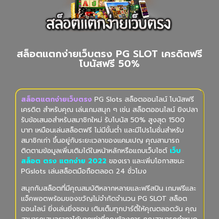
สล็อตแตกง่ายเว็บตรง PG SLOT เครดิตฟรี
โบนัสฟรี 50%
สล็อตแตกง่ายเว็บตรง
PG Slots สล็อตออนไลน์ โบนัสฟรี
เครดิต สำหรับคุณ เล่นเกมสนุก ๆ เช่น สล็อตออนไลน์ ยิงปลา
รับข้อเสนอสำหรับสมาชิกใหม่ รับโบนัส 50% สูงสุด 1500
บาท เหมือนเล่นสล็อตฟรี ไม่มีขั้นต่ำ และมีโปรโมชั่นสำหรับ
สมาชิกเก่า ขึ้นอยู่กับระยะเวลาของแคมเปญ คุณสามารถ
ติดตามข้อมูลเพิ่มเติมได้ในหน้าหลักหรือแถบเว็บไซต์
เว็บ
สล็อต ตรง แตกง่าย 2022
ของเรา และเพิ่มโอกาสชนะ
PGslots เล่นสล็อตมือถือตลอด 24 ชั่วโมง
สนุกกับสล็อตที่มีคุณสมบัติหลากหลายและฟรีสปิน เกมฟรีและ
แจ็คพอตพร้อมของขวัญไม่จำกัดจำนวน PG SLOT สล็อต
ออนไลน์ ยิ่งเล่นยิ่งชอบ เติมเต็มทุกปาร์ตี้ให้คุณตลอดวัน คุณ