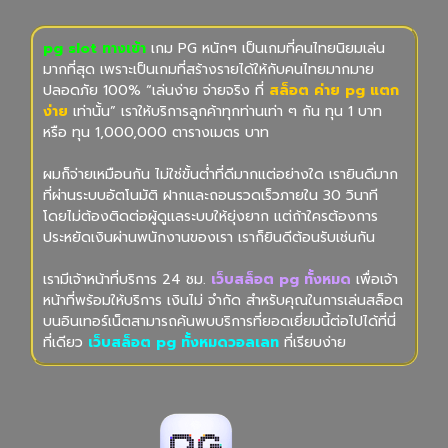
pg slot ทางเข้า
เกม PG หนักๆ เป็นเกมที่คนไทยนิยมเล่น
มากที่สุด เพราะเป็นเกมที่สร้างรายได้ให้กับคนไทยมากมาย
ปลอดภัย 100% “เล่นง่าย จ่ายจริง ที่
สล็อต ค่าย pg แตก
ง่าย
เท่านั้น”
เราให้บริการลูกค้าทุกท่านเท่า ๆ กัน
ทุน 1 บาท
หรือ ทุน 1,000,000 ตารางเมตร บาท
ผมก็จ่ายเหมือนกัน ไม่ใช่ขั้นต่ำที่ดีมากแต่อย่างใด เรายินดีมาก
ที่ผ่านระบบอัตโนมัติ ฝากและถอนรวดเร็วภายใน 30 วินาที
โดยไม่ต้องติดต่อผู้ดูแลระบบให้ยุ่งยาก
แต่ถ้าใครต้องการ
ประหยัดเงินผ่านพนักงานของเรา เราก็ยินดีต้อนรับเช่นกัน
เรามีเจ้าหน้าที่บริการ 24 ชม.
เว็บสล็อต pg ทั้งหมด
เพื่อเจ้า
หน้าที่พร้อมให้บริการ เงินไม่ จำกัด
สำหรับคุณในการเล่นสล็อต
บนอินเทอร์เน็ตสามารถค้นพบบริการที่ยอดเยี่ยมนี้ต่อไปได้ที่นี่
ที่เดียว
เว็บสล็อต pg ทั้งหมดวอลเลท
ที่เรียบง่าย